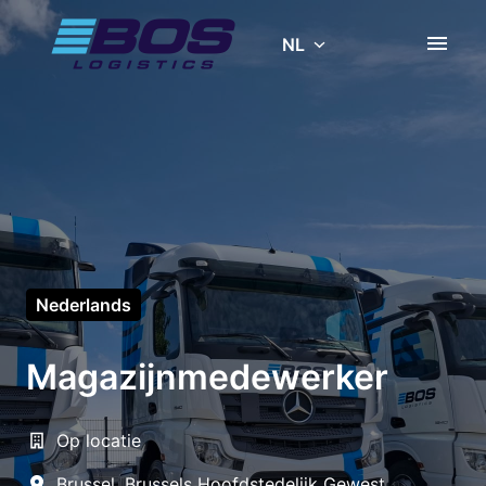
Overslaan
naar
NL
Homepagina
content
Nederlands
Magazijnmedewerker
Op locatie
Brussel
,
Brussels Hoofdstedelijk Gewest
,