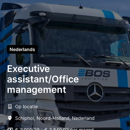
Nederlands
Executive
assistant/Office
management
Op locatie
Schiphol
,
Noord-Holland
,
Nederland
€ 3.009,29 - € 3.840,02 per maand