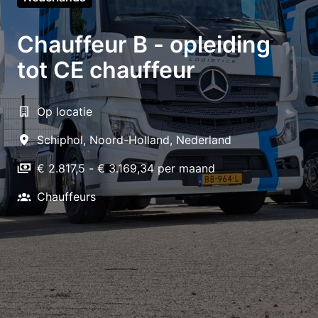
Chauffeur B - opleiding
tot CE chauffeur
Op locatie
Schiphol
,
Noord-Holland
,
Nederland
€ 2.817,5 - € 3.169,34 per maand
Chauffeurs