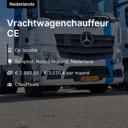
Nederlands
Vrachtwagenchauffeur
CE
Op locatie
Schiphol
,
Noord-Holland
,
Nederland
€ 2.893,55 - € 3.520,4 per maand
Chauffeurs