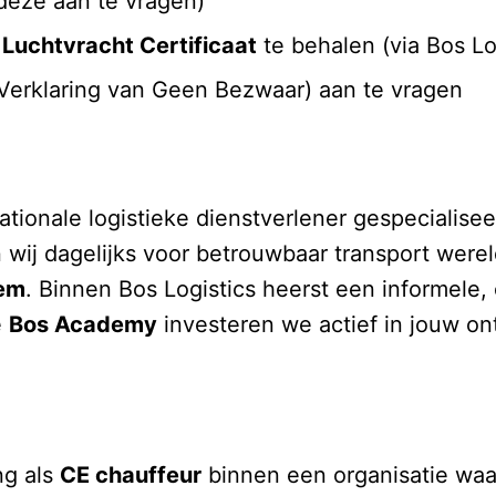
deze aan te vragen)
uchtvracht Certificaat
te behalen (via Bos Lo
Verklaring van Geen Bezwaar) aan te vragen
nationale logistieke dienstverlener gespecialise
ij dagelijks voor betrouwbaar transport were
em
. Binnen Bos Logistics heerst een informele,
e
Bos Academy
investeren we actief in jouw on
ng als
CE chauffeur
binnen een organisatie waar 