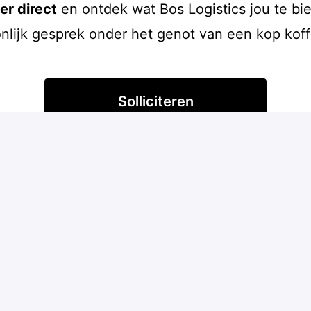
eer direct
en ontdek wat Bos Logistics jou te bi
nlijk gesprek onder het genot van een kop koff
Solliciteren
of
Solliciteren met Indeed
Deel vacature