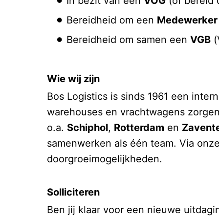
In bezit van een
VOG
(of bereid 
Bereidheid om een
Medewerker L
Bereidheid om samen een
VGB
(
Wie wij zijn
Bos Logistics is sinds 1961 een inter
warehouses en vrachtwagens zorgen w
o.a.
Schiphol
,
Rotterdam
en
Zavent
samenwerken als één team. Via onz
doorgroeimogelijkheden.
Solliciteren
Ben jij klaar voor een nieuwe uitdagi