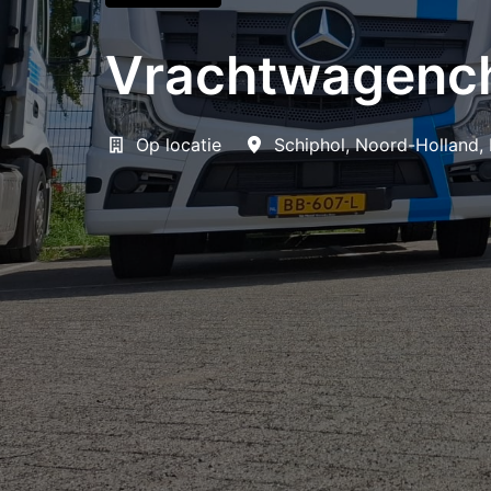
Vrachtwagench
Op locatie
Schiphol
,
Noord-Holland
,