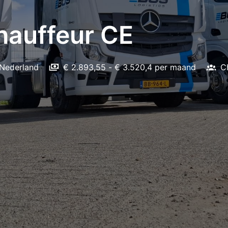
auffeur CE
Nederland
€ 2.893,55 - € 3.520,4 per maand
C