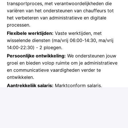
transportproces, met verantwoordelijkheden die
variëren van het ondersteunen van chauffeurs tot
het verbeteren van administratieve en digitale
processen.
Flexibele werktijden:
Vaste werktijden, met
wisselende diensten (ma/vrij 06:00-14:30, ma/vrij
14:00-22:30) - 2 ploegen.
Persoonlijke ontwikkeling:
We ondersteunen jouw
groei en bieden volop ruimte om je administratieve
en communicatieve vaardigheden verder te
ontwikkelen.
Aantrekkelijk salaris:
Marktconform salaris,
afhankelijk van ervaring, met een ploegentoeslag
van 8,75% voor iedere gewerkte uur (2
ploegentoeslag).
Secundaire arbeidsvoorwaarden:
Goede
voorwaarden volgens de TLN CAO, met o.a.