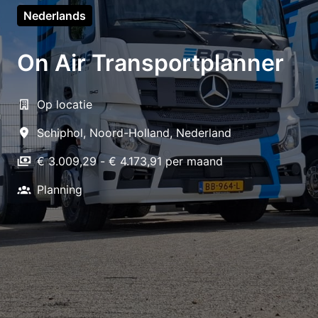
Nederlands
On Air Transportplanner
Op locatie
Schiphol
,
Noord-Holland
,
Nederland
€ 3.009,29 - € 4.173,91 per maand
Planning