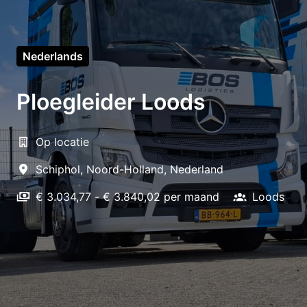
Nederlands
Ploegleider Loods
Op locatie
Schiphol
,
Noord-Holland
,
Nederland
€ 3.034,77 - € 3.840,02 per maand
Loods