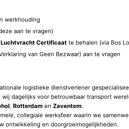
on werkhouding
deze aan te vragen)
uchtvracht Certificaat
te behalen (via Bos Lo
Verklaring van Geen Bezwaar) aan te vragen
nationale logistieke dienstverlener gespecialise
ij dagelijks voor betrouwbaar transport werel
phol
,
Rotterdam
en
Zaventem
.
ormele, collegiale werksfeer waarin we samenw
uw ontwikkeling en doorgroeimogelijkheden.