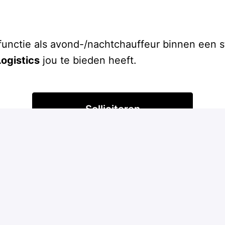
functie als avond-/nachtchauffeur binnen een s
ogistics
jou te bieden heeft.
Solliciteren
of
Solliciteren met Indeed