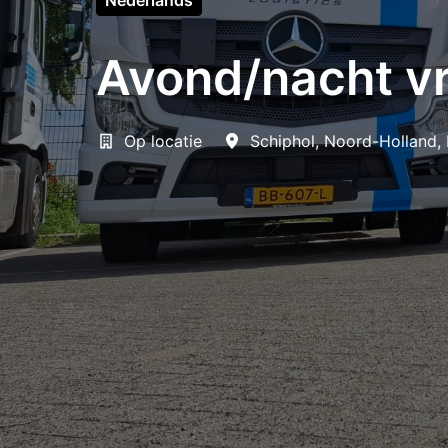
Nederlands
Avond/nacht v
Op locatie
Schiphol
,
Noord-Holland
,