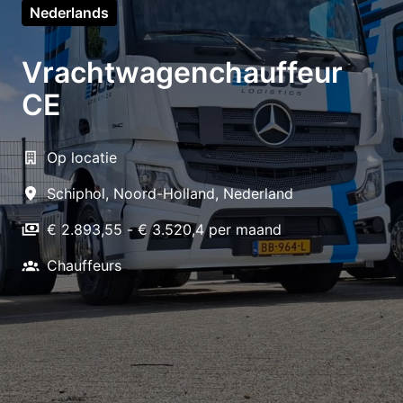
Nederlands
Vrachtwagenchauffeur
CE
Op locatie
Schiphol
,
Noord-Holland
,
Nederland
€ 2.893,55 - € 3.520,4 per maand
Chauffeurs